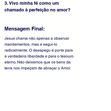
3. Vivo minha fé como um 
chamado à perfeição no amor?
Mensagem Final:
Jesus chama não apenas a observar 
mandamentos, mas a segui-lo 
radicalmente. O desapego é porta para 
a verdadeira liberdade e para o tesouro 
eterno. Não deixemos que os bens da 
terra nos impeçam de abraçar o Amor 
eterno. Hoje, o Senhor também nos diz: 
"Vem e segue-me".
Liturgia Diária
Evangelho Comentado
Evangelho de Mateus
Comentários do Evangelho Diário