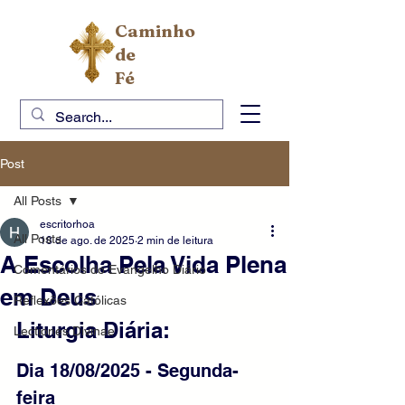
Caminho
de
Fé
Post
All Posts
escritorhoa
All Posts
18 de ago. de 2025
2 min de leitura
A Escolha Pela Vida Plena
Comentários do Evangelho Diário
em Deus
Reflexões Católicas
Liturgia Diária: 
Lectiones Divinae
Dia 18/08/2025 - Segunda-
feira 