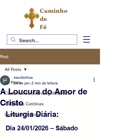
Caminho
de
Fé
Post
All Posts
escritorhoa
All Posts
24 de jan.
2 min de leitura
A Loucura do Amor de
Comentários do Evangelho Diário
Cristo
Reflexões Católicas
Liturgia Diária:
Lectiones Divinae
Dia 24/01/2026 – Sábado