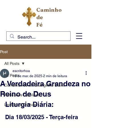
Caminho
de
Fé
Post
All Posts
escritorhoa
All Posts
18 de mar. de 2025
2 min de leitura
A Verdadeira Grandeza no
Comentários do Evangelho Diário
Reino de Deus
Reflexões Católicas
Liturgia Diária:
Lectiones Divinae
Dia 18/03/2025 - Terça-feira