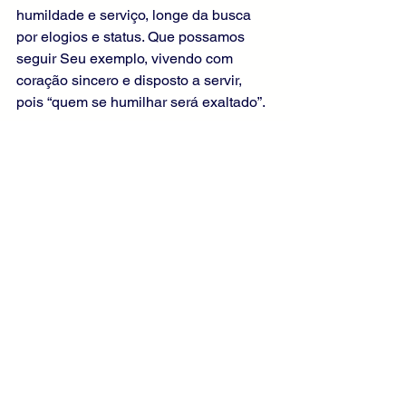
humildade e serviço, longe da busca 
por elogios e status. Que possamos 
seguir Seu exemplo, vivendo com 
coração sincero e disposto a servir, 
pois “quem se humilhar será exaltado”.
Liturgia Diária
Evangelho Comentado
Evangelho de Mateus
Comentários do Evangelho Diário
Ver tudo
Posts recentes