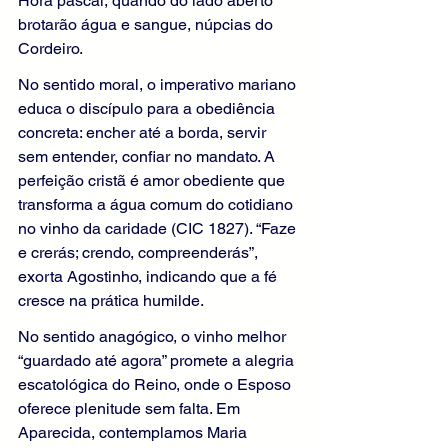
Hora pascal, quando do lado aberto 
brotarão água e sangue, núpcias do 
Cordeiro.
No sentido moral, o imperativo mariano 
educa o discípulo para a obediência 
concreta: encher até a borda, servir 
sem entender, confiar no mandato. A 
perfeição cristã é amor obediente que 
transforma a água comum do cotidiano 
no vinho da caridade (CIC 1827). “Faze 
e crerás; crendo, compreenderás”, 
exorta Agostinho, indicando que a fé 
cresce na prática humilde.
No sentido anagógico, o vinho melhor 
“guardado até agora” promete a alegria 
escatológica do Reino, onde o Esposo 
oferece plenitude sem falta. Em 
Aparecida, contemplamos Maria 