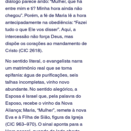
diálogo parece árido: “Mulher, que há 
entre mim e ti? Minha hora ainda não 
chegou”. Porém, a fé de Maria lê a hora 
antecipadamente na obediência: “Fazei 
tudo o que Ele vos disser”. Aqui, a 
intercessão não força Deus, mas 
dispõe os corações ao mandamento de 
Cristo (CIC 2618).
No sentido literal, o evangelista narra 
um matrimônio real que se torna 
epifania: água de purificações, seis 
talhas incompletas, vinho novo 
abundante. No sentido alegórico, a 
Esposa é Israel que, pela palavra do 
Esposo, recebe o vinho da Nova 
Aliança; Maria, “Mulher”, remete à nova 
Eva e à Filha de Sião, figura da Igreja 
(CIC 963–970). O sinal aponta para a 