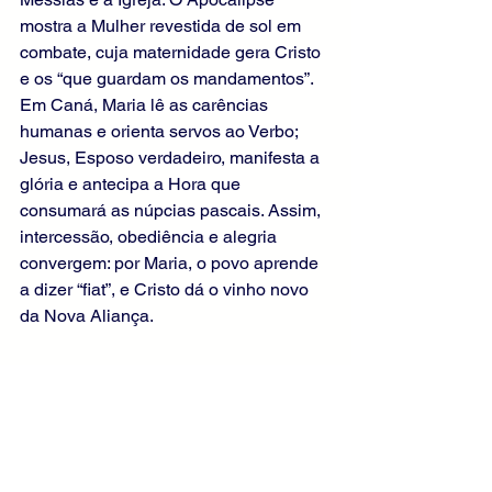
mostra a Mulher revestida de sol em 
combate, cuja maternidade gera Cristo 
e os “que guardam os mandamentos”. 
Em Caná, Maria lê as carências 
humanas e orienta servos ao Verbo; 
Jesus, Esposo verdadeiro, manifesta a 
glória e antecipa a Hora que 
consumará as núpcias pascais. Assim, 
intercessão, obediência e alegria 
convergem: por Maria, o povo aprende 
a dizer “fiat”, e Cristo dá o vinho novo 
da Nova Aliança.
Mensagem Final:
Hoje, com Maria da Conceição 
Aparecida, leva a Jesus o que falta e 