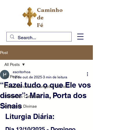
Caminho
de
Fé
Post
All Posts
escritorhoa
All Posts
12 de out. de 2025
3 min de leitura
“Fazei tudo o que Ele vos
Comentários do Evangelho Diário
disser”: Maria, Porta dos
Reflexões Católicas
Sinais
Lectiones Divinae
Liturgia Diária: 
Dia 12/10/2025 - Domingo