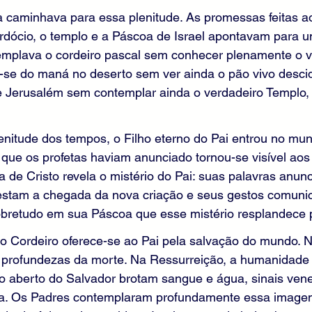
a caminhava para essa plenitude. As promessas feitas ao
cerdócio, o templo e a Páscoa de Israel apontavam para u
emplava o cordeiro pascal sem conhecer plenamente o v
a-se do maná no deserto sem ver ainda o pão vivo desci
e Jerusalém sem contemplar ainda o verdadeiro Templo,
nitude dos tempos, o Filho eterno do Pai entrou no mun
 que os profetas haviam anunciado tornou-se visível aos
 de Cristo revela o mistério do Pai: suas palavras anun
estam a chegada da nova criação e seus gestos comuni
sobretudo em sua Páscoa que esse mistério resplandece
o Cordeiro oferece-se ao Pai pela salvação do mundo. N
profundezas da morte. Na Ressurreição, a humanidade 
do aberto do Salvador brotam sangue e água, sinais vene
ja. Os Padres contemplaram profundamente essa image