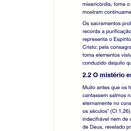
misericórdia, toma 
mostram continuamen
Os sacramentos prol
recorda a purificaçã
representa o Espírit
Cristo: pela consagr
toma elementos visív
conduzido daquilo q
2.2 O mistério 
Muito antes que os 
cantassem salmos nas
eternamente no cora
os séculos” (Cl 1,26
indecifrável nem de
de Deus, revelado pr