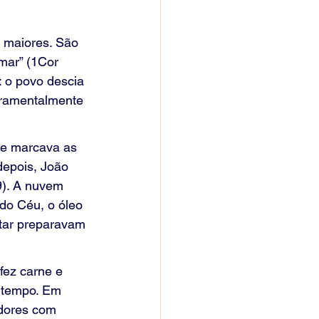
 maiores. São 
mar” (1Cor 
: o povo descia 
cramentalmente 
ue marcava as 
depois, João 
9). A nuvem 
do Céu, o óleo 
ltar preparavam 
fez carne e 
o tempo. Em 
dores com 