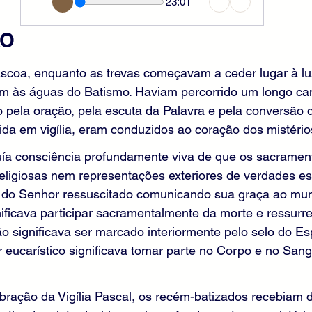
23:01
ÃO
áscoa, enquanto as trevas começavam a ceder lugar à lu
 às águas do Batismo. Haviam percorrido um longo ca
pela oração, pela escuta da Palavra e pela conversão d
nida em vigília, eram conduzidos ao coração dos mistério
suía consciência profundamente viva de que os sacramen
eligiosas nem representações exteriores de verdades espi
o do Senhor ressuscitado comunicando sua graça ao mun
ificava participar sacramentalmente da morte e ressurrei
o significava ser marcado interiormente pelo selo do Espí
r eucarístico significava tomar parte no Corpo e no San
ebração da Vigília Pascal, os recém-batizados recebiam 