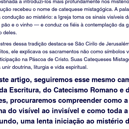
estinada a introduzi-los mais profundamente nos mistéri
trução recebeu o nome de catequese mistagógica. A pala
a condução ao mistério: a Igreja toma os sinais visíveis d
 o pão e o vinho — e conduz os fiéis à contemplação da gr
 deles.
tres dessa tradição destaca-se São Cirilo de Jerusalém.
fitos, ele explicava os sacramentos não como símbolos 
ticipação na Páscoa de Cristo. Suas Catequeses Mistag
nir doutrina, liturgia e vida espiritual.
ste artigo, seguiremos esse mesmo cam
ada Escritura, do Catecismo Romano e 
es, procuraremos compreender como a l
a do visível ao invisível e como toda a
fundo, uma lenta iniciação ao mistério d