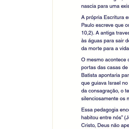
nascia para uma exi
A própria Escritura
Paulo escreve que os
10,2). A antiga trav
às águas para sair 
da morte para a vida
O mesmo acontece co
portas das casas de 
Batista apontaria pa
que guiava Israel no
da consagração, o te
silenciosamente os m
Essa pedagogia enco
habitou entre nós” (J
Cristo, Deus não ap