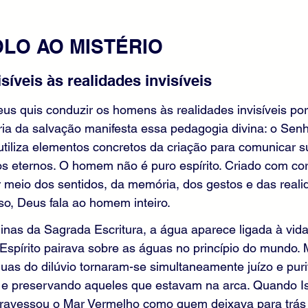
OLO AO MISTÉRIO
isíveis às realidades invisíveis
eus quis conduzir os homens às realidades invisíveis por
ória da salvação manifesta essa pedagogia divina: o Senho
tiliza elementos concretos da criação para comunicar s
os eternos. O homem não é puro espírito. Criado com co
meio dos sentidos, da memória, dos gestos e das realid
so, Deus fala ao homem inteiro.
inas da Sagrada Escritura, a água aparece ligada à vida
Espírito pairava sobre as águas no princípio do mundo. M
as do dilúvio tornaram-se simultaneamente juízo e purif
 e preservando aqueles que estavam na arca. Quando Isr
atravessou o Mar Vermelho como quem deixava para trás 