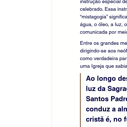
instrução especial d
celebrado. Essa ins
“mistagogia” signific
água, o óleo, a luz,
comunicada por meio
Entre os grandes mes
dirigindo-se aos neó
como verdadeira par
uma Igreja que sabia u
Ao longo de
luz da Sagr
Santos Padr
conduz a alm
cristã é, no 