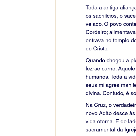
Toda a antiga alianç
os sacrifícios, o sa
velado. O povo cont
Cordeiro; alimentav
entrava no templo d
de Cristo.
Quando chegou a ple
fez-se carne. Aquele
humanos. Toda a vida
seus milagres manif
divina. Contudo, é 
Na Cruz, o verdadeir
novo Adão desce às 
vida eterna. E do la
sacramental da Igre