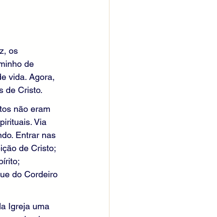
z, os 
minho de 
e vida. Agora, 
s de Cristo.
tos não eram 
rituais. Via 
do. Entrar nas 
ção de Cristo; 
rito; 
gue do Cordeiro 
da Igreja uma 