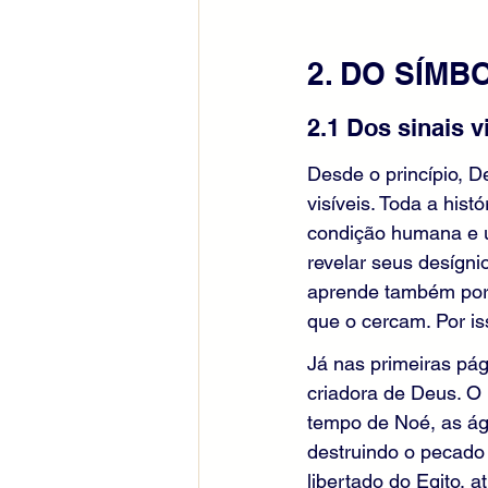
2. DO SÍMB
2.1 Dos sinais v
Desde o princípio, D
visíveis. Toda a hist
condição humana e u
revelar seus desígni
aprende também por 
que o cercam. Por is
Já nas primeiras pág
criadora de Deus. O 
tempo de Noé, as águ
destruindo o pecado
libertado do Egito, 