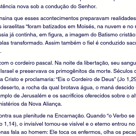
stência nova sob a condução do Senhor.
 ensina que esses acontecimentos preparavam realidades
 israelitas “foram batizados em Moisés, na nuvem e no 
essia já continha, em figura, a imagem do Batismo cristão
delas transformado. Assim também o fiel é conduzido sa
.
m o cordeiro pascal. Na noite da libertação, seu sang
Israel e preservava os primogênitos da morte. Séculos 
ra Cristo e proclamaria: “Eis o Cordeiro de Deus” (Jo 1,2
 deserto, a rocha da qual brotava água, o maná descido 
mplo de Jerusalém e os sacrifícios oferecidos sobre o a
istérios da Nova Aliança.
ntra sua plenitude na Encarnação. Quando “o Verbo se 
o 1,14), o invisível tornou-se visível e o eterno entrou n
enas fala ao homem: Ele toca os enfermos, olha os peca