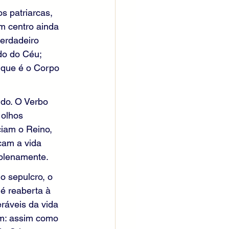
s patriarcas, 
m centro ainda 
erdadeiro 
do do Céu; 
 que é o Corpo 
do. O Verbo 
 olhos 
ciam o Reino, 
cam a vida 
 plenamente.
o sepulcro, o 
é reaberta à 
ráveis da vida 
m: assim como 