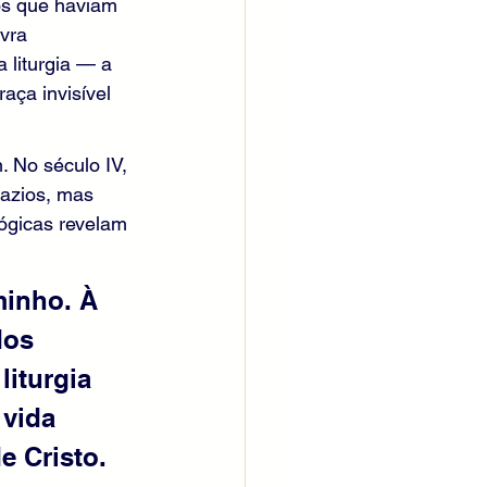
os que haviam 
vra 
a liturgia — a 
aça invisível 
 No século IV, 
vazios, mas 
ógicas revelam 
inho. À 
dos 
iturgia 
 vida 
e Cristo.