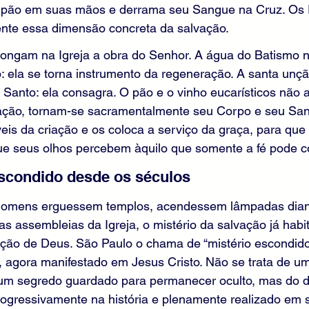
o pão em suas mãos e derrama seu Sangue na Cruz. Os
te essa dimensão concreta da salvação.
ongam na Igreja a obra do Senhor. A água do Batismo 
o: ela se torna instrumento da regeneração. A santa unç
o Santo: ela consagra. O pão e o vinho eucarísticos nã
ação, tornam-se sacramentalmente seu Corpo e seu Sangu
eis da criação e os coloca a serviço da graça, para qu
ue seus olhos percebem àquilo que somente a fé pode c
escondido desde os séculos
homens erguessem templos, acendessem lâmpadas diant
 assembleias da Igreja, o mistério da salvação já habi
ção de Deus. São Paulo o chama de “mistério escondid
), agora manifestado em Jesus Cristo. Não se trata de u
 um segredo guardado para permanecer oculto, mas do d
ogressivamente na história e plenamente realizado em s