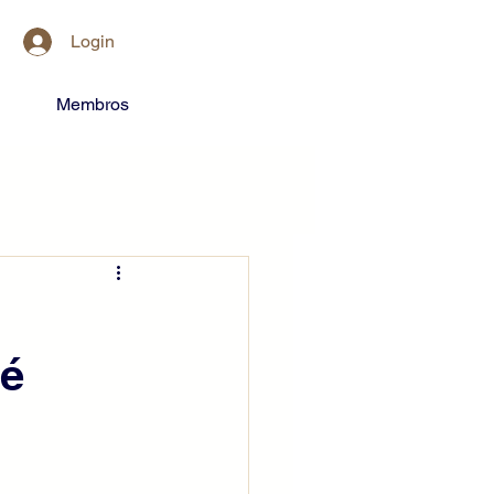
Login
Membros
?
fé