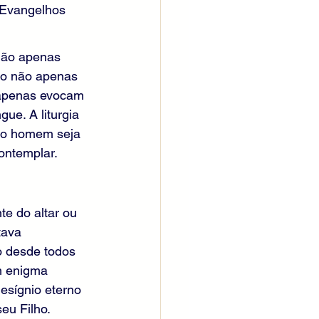
 Evangelhos 
não apenas 
ão não apenas 
o apenas evocam 
e. A liturgia 
e o homem seja 
ontemplar.
e do altar ou 
tava 
o desde todos 
m enigma 
esígnio eterno 
eu Filho.