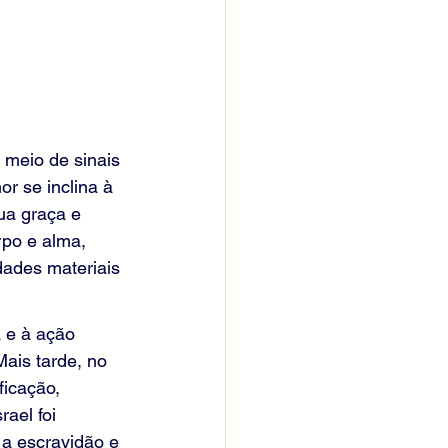
 meio de sinais 
r se inclina à 
ua graça e 
rpo e alma, 
ades materiais 
 e à ação 
ais tarde, no 
icação, 
ael foi 
a escravidão e 