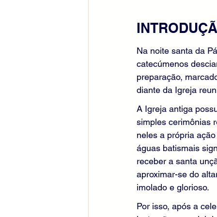
INTRODUÇ
Na noite santa da P
catecúmenos desciam
preparação, marcado 
diante da Igreja reu
A Igreja antiga pos
simples cerimônias r
neles a própria açã
águas batismais sign
receber a santa unçã
aproximar-se do alta
imolado e glorioso.
Por isso, após a cel