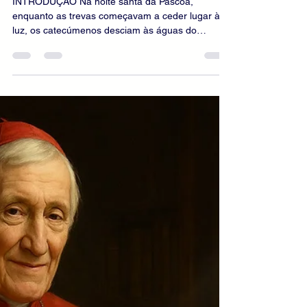
escritorhoa
5 de jun.
12 min de leitura
Reflexões Católicas
O que é catequese
mistagógica? Redescobrindo
os mistérios da fé
INTRODUÇÃO Na noite santa da Páscoa,
enquanto as trevas começavam a ceder lugar à
luz, os catecúmenos desciam às águas do
Batismo. Haviam percorrido um longo caminho de
preparação, marcado pela oração, pela escuta da
Palavra e pela conversão de vida. Agora, diante
da Igreja reunida em vigília, eram conduzidos ao
coração dos mistérios de Cristo. A Igreja antiga
possuía consciência profundamente viva de que
os sacramentos não eram simples cerimônias
religiosas nem representaçõe