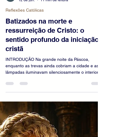
escritorhoa
12 de jun.
11 min de leitura
Reflexões Católicas
Batizados na morte e
ressurreição de Cristo: o
sentido profundo da iniciação
cristã
INTRODUÇÃO Na grande noite da Páscoa,
enquanto as trevas ainda cobriam a cidade e as
lâmpadas iluminavam silenciosamente o interior
da igreja, os catecúmenos aproximavam-se da
fonte batismal. Haviam atravessado um longo