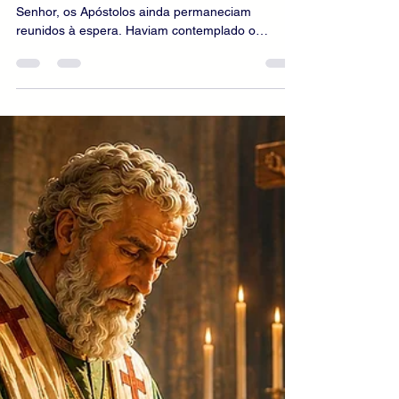
Crisma e a vida apostólica
INTRODUÇÃO Depois da Ressurreição do
Senhor, os Apóstolos ainda permaneciam
reunidos à espera. Haviam contemplado o
sepulcro vazio, encontrado o Cristo vivo e
recebido dele a missão de anunciar o Evangelho
a todas as nações. Contudo, antes de partirem,
deveriam acolher a força prometida do alto. No
Cenáculo, unidos em oração com a Virgem Maria,
aguardavam o dom que transformaria seu temor
em coragem apostólica. No dia de Pentecostes, o
Espírito Santo desceu sobre eles. Aquele