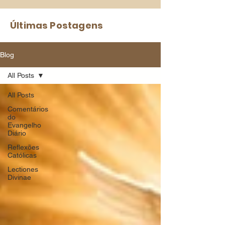
Últimas Postagens
Blog
All Posts
All Posts
Comentários
do
Evangelho
Diário
Reflexões
Católicas
Lectiones
Divinae