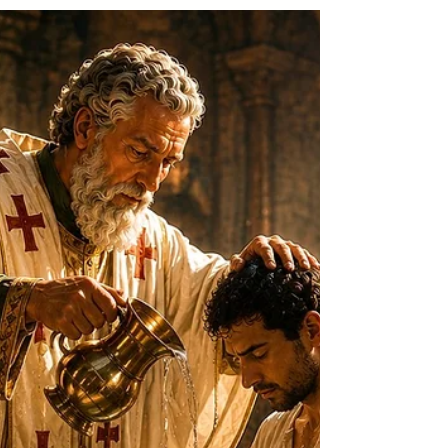
alimento da terra consegue saciar plenamente.
Mesmo quando cercado pelos bens deste mundo,
o homem permanece marcado por uma sede de
eternidade, comunhão e vida imperecível. Essa
fome atravessa toda a história da salvação e
encontra sua resposta definitiva em Jesus Cristo.
No deserto, Deus sustentou Israel com o maná
descido do Céu. A cada manhã, o povo recebia
um alimento que não podia produzir por