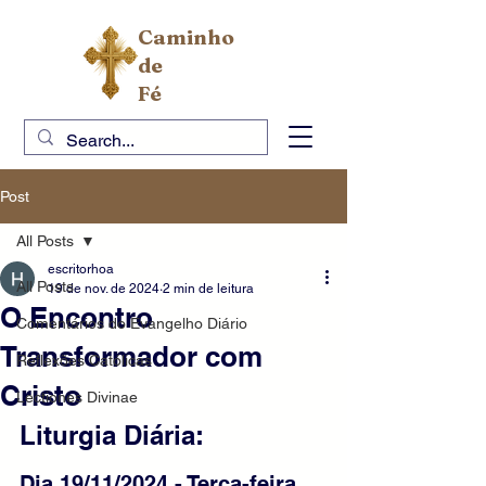
Caminho
de
Fé
Post
All Posts
escritorhoa
All Posts
19 de nov. de 2024
2 min de leitura
O Encontro
Comentários do Evangelho Diário
Transformador com
Reflexões Católicas
Cristo
Lectiones Divinae
Liturgia Diária: 
Dia 19/11/2024 - Terça-feira