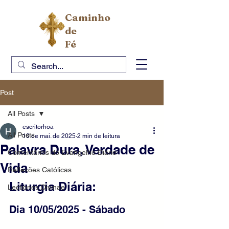
Caminho
de
Fé
Post
All Posts
escritorhoa
All Posts
10 de mai. de 2025
2 min de leitura
Palavra Dura, Verdade de
Comentários do Evangelho Diário
Vida
Reflexões Católicas
Liturgia Diária: 
Lectiones Divinae
Dia 10/05/2025 - Sábado 