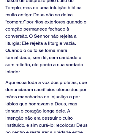
nasce de desprezo pelo culto do 
Templo, mas de uma intuição bíblica 
muito antiga: Deus não se deixa 
“comprar” por ritos exteriores quando o 
coração permanece fechado à 
conversão. O Senhor não rejeita a 
liturgia; Ele rejeita a liturgia vazia. 
Quando o culto se torna mera 
formalidade, sem fé, sem caridade e 
sem retidão, ele perde a sua verdade 
interior.
Aqui ecoa toda a voz dos profetas, que 
denunciaram sacrifícios oferecidos por 
mãos manchadas de injustiça e por 
lábios que honravam a Deus, mas 
tinham o coração longe dele. A 
intenção não era destruir o culto 
instituído, e sim curá-lo: recolocar Deus 
no centro e restaurar a unidade entre 