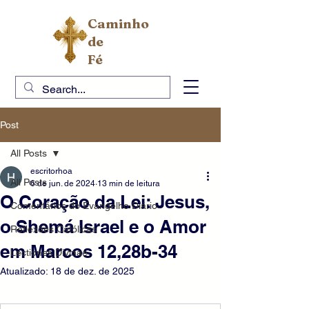
Caminho
de
Fé
Post
All Posts
escritorhoa
All Posts
6 de jun. de 2024
13 min de leitura
O Coração da Lei: Jesus,
Comentários do Evangelho Diário
o Shemá Israel e o Amor
Reflexões Católicas
em Marcos 12,28b-34
Lectiones Divinae
Atualizado:
18 de dez. de 2025