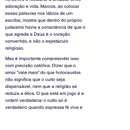
adoração e vida. Marcos, ao colocar 
essas palavras nos lábios de um 
escriba, mostra que dentro do próprio 
judaísmo havia a consciência de que o 
que agrada a Deus é o coração 
convertido, e não o espetáculo 
religioso.
Mas é importante compreender isso 
com precisão católica. Dizer que o 
amor “vale mais” do que holocaustos 
não significa que o culto seja 
dispensável, nem que a religião se 
reduza a ética. O que está em jogo é a 
ordem verdadeira: o culto só é 
verdadeiro quando expressa fé viva e 
caridade real; e a caridade só se 
sustenta quando nasce de um coração 
que reconhece o Deus único e o adora. 