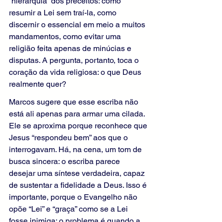
“hierarquia” dos preceitos: como 
resumir a Lei sem traí-la, como 
discernir o essencial em meio a muitos 
mandamentos, como evitar uma 
religião feita apenas de minúcias e 
disputas. A pergunta, portanto, toca o 
coração da vida religiosa: o que Deus 
realmente quer?
Marcos sugere que esse escriba não 
está ali apenas para armar uma cilada. 
Ele se aproxima porque reconhece que 
Jesus “respondeu bem” aos que o 
interrogavam. Há, na cena, um tom de 
busca sincera: o escriba parece 
desejar uma síntese verdadeira, capaz 
de sustentar a fidelidade a Deus. Isso é 
importante, porque o Evangelho não 
opõe “Lei” e “graça” como se a Lei 
fosse inimiga; o problema é quando a 