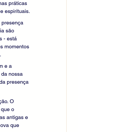
as práticas 
 espirituais.
 presença 
ia são 
 - está 
 os momentos 
.
m e a 
z da nossa 
 da presença 
ção. O 
 que o 
as antigas e 
nova que 