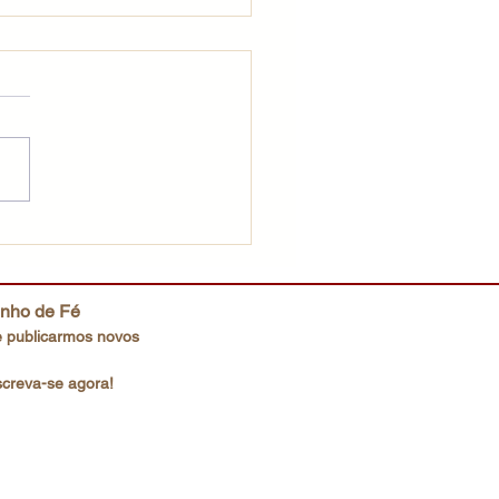
ração que Deus deseja
inho de Fé
 publicarmos novos
screva-se agora!