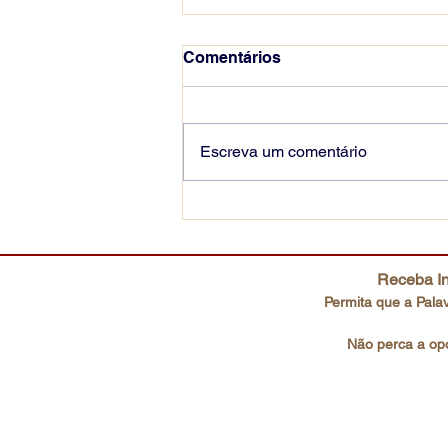
Comentários
Escreva um comentário
Escutai o Filho amado
Receba In
Permita que a Palav
Não perca a opo