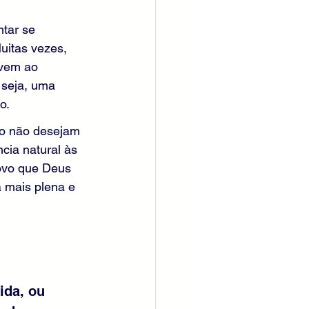
tar se 
uitas vezes, 
rvem ao 
 seja, uma 
o.
o não desejam 
cia natural às 
ovo que Deus 
 mais plena e 
ida, ou 