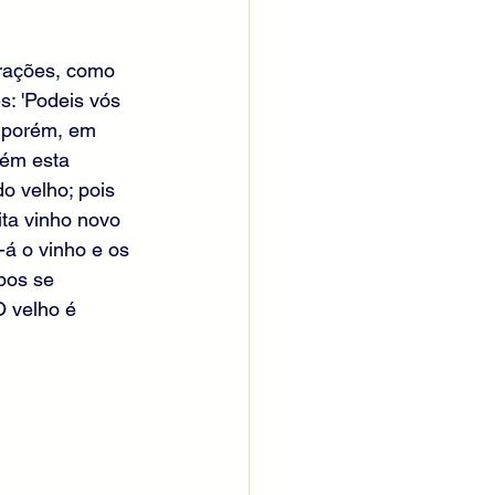
orações, como 
: 'Podeis vós 
, porém, em 
bém esta 
o velho; pois 
ta vinho novo 
-á o vinho e os 
bos se 
O velho é 