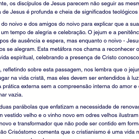
te, os discípulos de Jesus parecem não seguir as mesm
 de Jesus é profunda e cheia de significados teológicos e
do noivo e dos amigos do noivo para explicar que a sua
é um tempo de alegria e celebração. O jejum e a penitênc
os de ausência e espera, mas enquanto o noivo - Jesus
ulos se alegram. Esta metáfora nos chama a reconhecer
vida espiritual, celebrando a presença de Cristo conosco
 refletindo sobre esta passagem, nos lembra que o jeju
ugar na vida cristã, mas eles devem ser entendidos à lu
 A prática externa sem a compreensão interna do amor e
ar vazia.
duas parábolas que enfatizam a necessidade de renova
vestido velho e o vinho novo em odres velhos ilustram
 novo e transformador que não pode ser contido em form
ão Crisóstomo comenta que o cristianismo é uma vida 