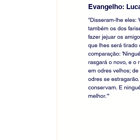
Evangelho: Luca
"Disseram-lhe eles:
também os dos faris
fazer jejuar os amig
que lhes será tirado
comparação: 'Ningué
rasgará o novo, e o
em odres velhos; de 
odres se estragarão
conservam. E ninguém
melhor.'"