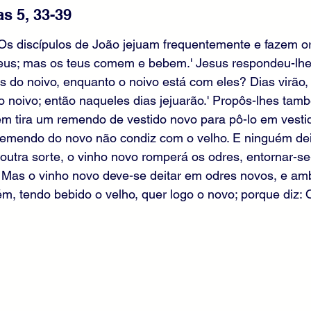
s 5, 33-39
 'Os discípulos de João jejuam frequentemente e fazem 
eus; mas os teus comem e bebem.' Jesus respondeu-lhes
os do noivo, enquanto o noivo está com eles? Dias virão
 o noivo; então naqueles dias jejuarão.' Propôs-lhes tam
m tira um remendo de vestido novo para pô-lo em vestid
 remendo do novo não condiz com o velho. E ninguém dei
outra sorte, o vinho novo romperá os odres, entornar-se
. Mas o vinho novo deve-se deitar em odres novos, e am
, tendo bebido o velho, quer logo o novo; porque diz: 