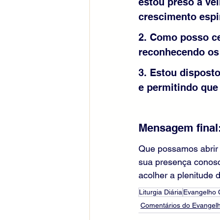
estou preso a ve
crescimento espi
2. Como posso ce
reconhecendo os 
3. Estou dispost
e permitindo que
Mensagem final
Que possamos abrir 
sua presença conosco
acolher a plenitude 
Liturgia Diária
Evangelho
Comentários do Evangelh