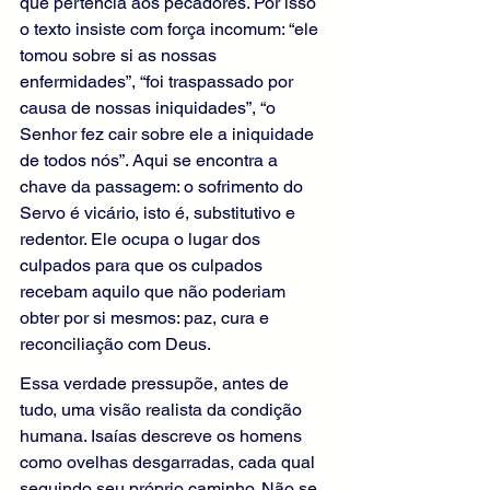
que pertencia aos pecadores. Por isso 
o texto insiste com força incomum: “ele 
tomou sobre si as nossas 
enfermidades”, “foi traspassado por 
causa de nossas iniquidades”, “o 
Senhor fez cair sobre ele a iniquidade 
de todos nós”. Aqui se encontra a 
chave da passagem: o sofrimento do 
Servo é vicário, isto é, substitutivo e 
redentor. Ele ocupa o lugar dos 
culpados para que os culpados 
recebam aquilo que não poderiam 
obter por si mesmos: paz, cura e 
reconciliação com Deus.
Essa verdade pressupõe, antes de 
tudo, uma visão realista da condição 
humana. Isaías descreve os homens 
como ovelhas desgarradas, cada qual 
seguindo seu próprio caminho. Não se 