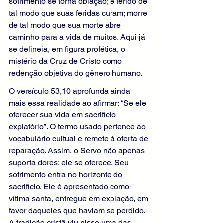
sofrimento se torna oblação; é ferido de 
tal modo que suas feridas curam; morre 
de tal modo que sua morte abre 
caminho para a vida de muitos. Aqui já 
se delineia, em figura profética, o 
mistério da Cruz de Cristo como 
redenção objetiva do gênero humano.
O versículo 53,10 aprofunda ainda 
mais essa realidade ao afirmar: “Se ele 
oferecer sua vida em sacrifício 
expiatório”. O termo usado pertence ao 
vocabulário cultual e remete à oferta de 
reparação. Assim, o Servo não apenas 
suporta dores; ele se oferece. Seu 
sofrimento entra no horizonte do 
sacrifício. Ele é apresentado como 
vítima santa, entregue em expiação, em 
favor daqueles que haviam se perdido. 
A tradição cristã viu nisso uma das 