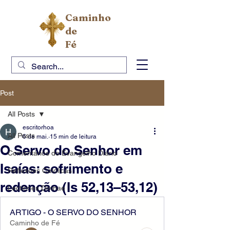
Caminho
de
Fé
Post
All Posts
escritorhoa
All Posts
6 de mai.
15 min de leitura
O Servo do Senhor em
Comentários do Evangelho Diário
Isaías: sofrimento e
Reflexões Católicas
redenção (Is 52,13–53,12)
Lectiones Divinae
ARTIGO - O SERVO DO SENHOR
Caminho de Fé