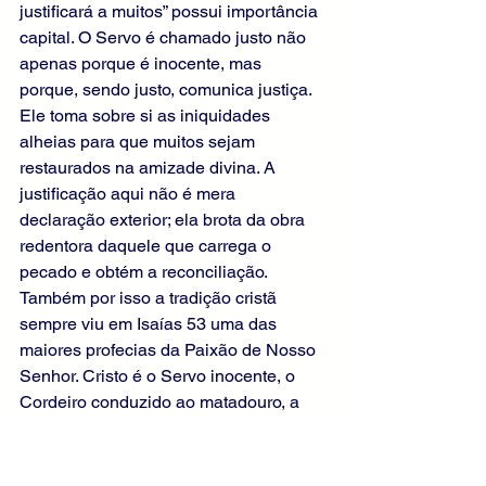
justificará a muitos” possui importância 
capital. O Servo é chamado justo não 
apenas porque é inocente, mas 
porque, sendo justo, comunica justiça. 
Ele toma sobre si as iniquidades 
alheias para que muitos sejam 
restaurados na amizade divina. A 
justificação aqui não é mera 
declaração exterior; ela brota da obra 
redentora daquele que carrega o 
pecado e obtém a reconciliação. 
Também por isso a tradição cristã 
sempre viu em Isaías 53 uma das 
maiores profecias da Paixão de Nosso 
Senhor. Cristo é o Servo inocente, o 
Cordeiro conduzido ao matadouro, a 
vítima pascal, o sacerdote que oferece 
a si mesmo e o Redentor que intercede 
pelos transgressores. Nele, a profecia 