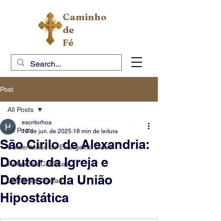
Caminho
de
Fé
Post
All Posts
escritorhoa
All Posts
10 de jun. de 2025
18 min de leitura
São Cirilo de Alexandria:
Comentários do Evangelho Diário
Doutor da Igreja e
Reflexões Católicas
Defensor da União
Lectiones Divinae
Hipostática