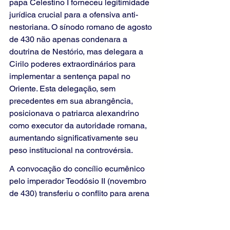
papa Celestino I forneceu legitimidade 
jurídica crucial para a ofensiva anti-
nestoriana. O sínodo romano de agosto 
de 430 não apenas condenara a 
doutrina de Nestório, mas delegara a 
Cirilo poderes extraordinários para 
implementar a sentença papal no 
Oriente. Esta delegação, sem 
precedentes em sua abrangência, 
posicionava o patriarca alexandrino 
como executor da autoridade romana, 
aumentando significativamente seu 
peso institucional na controvérsia.
A convocação do concílio ecumênico 
pelo imperador Teodósio II (novembro 
de 430) transferiu o conflito para arena 
mais ampla, mas não reduziu a 
iniciativa de Cirilo. Chegando a Éfeso 