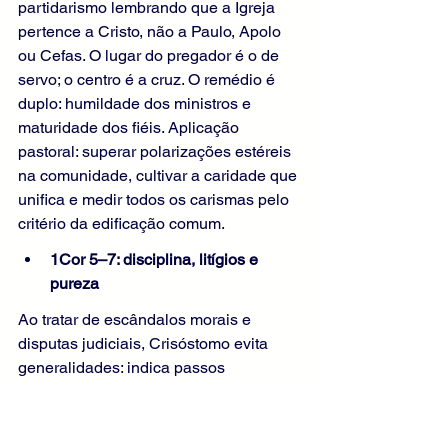
partidarismo lembrando que a Igreja 
pertence a Cristo, não a Paulo, Apolo 
ou Cefas. O lugar do pregador é o de 
servo; o centro é a cruz. O remédio é 
duplo: humildade dos ministros e 
maturidade dos fiéis. Aplicação 
pastoral: superar polarizações estéreis 
na comunidade, cultivar a caridade que 
unifica e medir todos os carismas pelo 
critério da edificação comum.
1Cor 5–7: disciplina, litígios e 
pureza
Ao tratar de escândalos morais e 
disputas judiciais, Crisóstomo evita 
generalidades: indica passos 
concretos. A caridade não é 
permissiva; corrige. A comunidade, ao 
aplicar a disciplina, visa a salvação do 