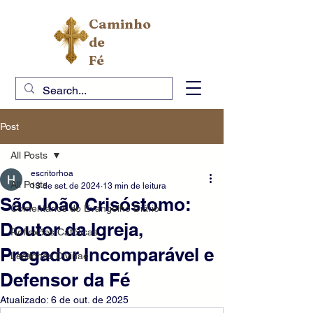
Caminho
de
Fé
Post
All Posts
escritorhoa
All Posts
13 de set. de 2024
13 min de leitura
São João Crisóstomo:
Comentários do Evangelho Diário
Doutor da Igreja,
Reflexões Católicas
Pregador Incomparável e
Lectiones Divinae
Defensor da Fé
Atualizado:
6 de out. de 2025