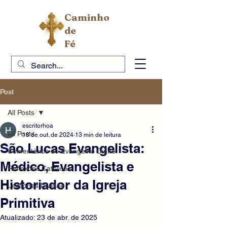
Caminho
de
Fé
Post
All Posts
escritorhoa
All Posts
18 de out. de 2024
13 min de leitura
São Lucas Evangelista:
Comentários do Evangelho Diário
Médico, Evangelista e
Reflexões Católicas
Historiador da Igreja
Lectiones Divinae
Primitiva
Atualizado:
23 de abr. de 2025