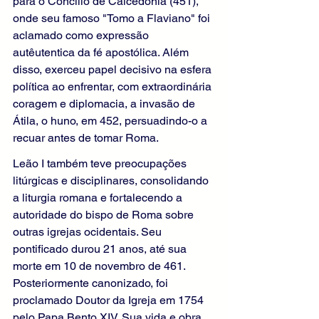
para o Concílio de Calcedônia (451), 
onde seu famoso "Tomo a Flaviano" foi 
aclamado como expressão 
autêutentica da fé apostólica. Além 
disso, exerceu papel decisivo na esfera 
política ao enfrentar, com extraordinária 
coragem e diplomacia, a invasão de 
Átila, o huno, em 452, persuadindo-o a 
recuar antes de tomar Roma.
Leão I também teve preocupações 
litúrgicas e disciplinares, consolidando 
a liturgia romana e fortalecendo a 
autoridade do bispo de Roma sobre 
outras igrejas ocidentais. Seu 
pontificado durou 21 anos, até sua 
morte em 10 de novembro de 461. 
Posteriormente canonizado, foi 
proclamado Doutor da Igreja em 1754 
pelo Papa Bento XIV. Sua vida e obra 