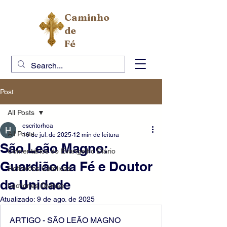
Caminho
de
Fé
Post
All Posts
escritorhoa
All Posts
16 de jul. de 2025
12 min de leitura
São Leão Magno:
Comentários do Evangelho Diário
Guardião da Fé e Doutor
Reflexões Católicas
da Unidade
Lectiones Divinae
Atualizado:
9 de ago. de 2025
ARTIGO - SÃO LEÃO MAGNO