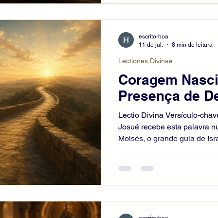
podem purificar o coração, d
aumentar o desejo da eternid
lamentam os próprios pecado
escritorhoa
11 de jul.
8 min de leitura
Lectiones Divinae
Coragem Nasci
Presença de D
Lectio Divina Versículo-chav
Josué recebe esta palavra 
Moisés, o grande guia de Isra
Josué recaía agora a missão
do Jordão até a Terra Promet
incertezas e responsabilidad
Deus não lhe oferece a ausê
certeza de sua presença. A 
certeza. Não é confiança org
escritorhoa