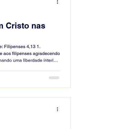
m Cristo nas
: Filipenses 4,13 1.
e aos filipenses agradecendo
hando uma liberdade interior
to. Ele conhece a abundância
a fome, sem permitir que as
 coração. Filipenses 4,13
sso ilimitado, mas uma
aça do Senhor sustenta o
vivida segundo a vontade