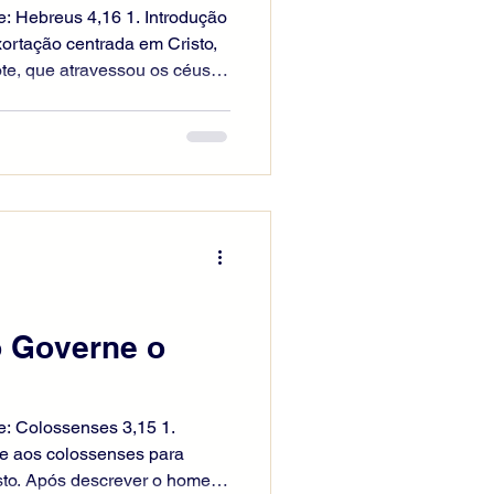
e: Hebreus 4,16 1. Introdução
ortação centrada em Cristo,
e, que atravessou os céus e
orque foi provado em tudo,
ermanece distante da miséria
o fiel a aproximar-se de
r presunção, mas apoiado
 do trono divino, o pecador
córdia para suas
o Governe o
e: Colossenses 3,15 1.
e aos colossenses para
sto. Após descrever o homem