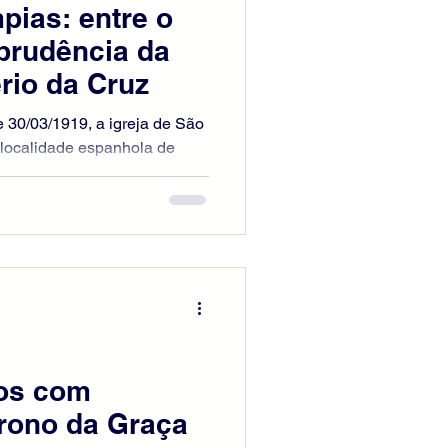
pias: entre o
prudência da
ério da Cruz
/03/1919, a igreja de São
 localidade espanhola de
elebrações de uma missão
sos capuchinhos. Em certo
roximadamente doze anos
s para o grande crucifixo
o os relatos, ela afirmou que
 se fechando. Outras
a observação. Mais tarde,
os com
rono da Graça