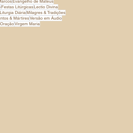
Marcos
Evangelho de Mateus
o
Festas Litúrgicas
Lectio Divina
Liturgia Diária
Milagres & Tradições
ntos & Mártires
Versão em Áudio
 Oração
Virgem Maria