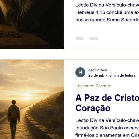
Lectio Divina Versículo-chav
Hebreus 4,16 conclui uma ex
nosso grande Sumo Sacerdot
conhece nossas fraquezas. P
exceto no pecado, Ele não p
humana. O versículo convida 
Deus com confiança, não po
nos méritos de Jesus. Diante
arrependido encontra miseri
escritorhoa
25 de jul.
8 min de leitura
Lectiones Divinae
A Paz de Crist
Coração
Lectio Divina Versículo-chav
Introdução São Paulo escrev
firmá-los plenamente em Cri