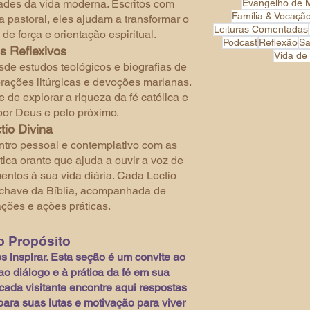
ades da vida moderna. Escritos com
Evangelho de 
Família & Vocaçã
a pastoral, eles ajudam a transformar o
Leituras Comentadas
e força e orientação espiritual.
Podcast
Reflexão
Sa
s Reflexivos
Vida de
de estudos teológicos e biografias de
brações litúrgicas e devoções marianas.
de explorar a riqueza da fé católica e
por Deus e pelo próximo.
tio Divina
tro pessoal e contemplativo com as
tica orante que ajuda a ouvir a voz de
ntos à sua vida diária. Cada Lectio
-chave da Bíblia, acompanhada de
ções e ações práticas.
 Propósito
 inspirar. Esta seção é um convite ao
ao diálogo e à prática da fé em sua
cada visitante encontre aqui respostas
para suas lutas e motivação para viver