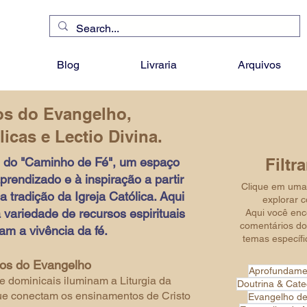
Blog
Livraria
Arquivos
os do Evangelho,
icas e Lectio Divina.
l do "Caminho de Fé", um espaço
Filtr
rendizado e à inspiração a partir
Clique em uma 
a tradição da Igreja Católica. Aqui
explorar 
variedade de recursos espirituais
Aqui você enco
comentários do
m a vivência da fé.
temas específic
os do Evangelho
Aprofundame
e dominicais iluminam a Liturgia da
Doutrina & Cat
que conectam os ensinamentos de Cristo
Evangelho d