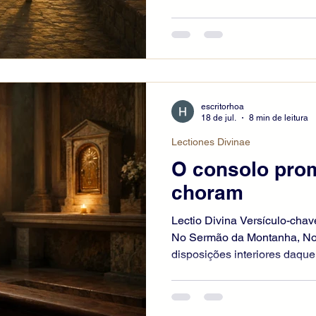
novo, apresenta virtudes próp
misericórdia, humildade, pac
verdadeira paz. Essa paz n
ausência exterior de conflito
reconciliador dos homens c
Recebida pela graça, deve g
escritorhoa
relaci
18 de jul.
8 min de leitura
Lectiones Divinae
O consolo pro
choram
Lectio Divina Versículo-chav
No Sermão da Montanha, No
disposições interiores daqu
dos Céus. Entre as bem-ave
felizes os que choram, não 
em si mesmo, mas porque as