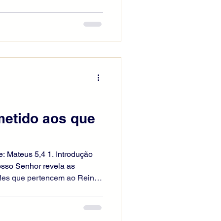
rias dos eleitos. Entre
iência e caridade, floresce a
ão nasce simplesmente da
s. Ela procede de Cristo,
om Deus eternamente.
overnar afetos, decisões e
metido aos que
e: Mateus 5,4 1. Introdução
sso Senhor revela as
eles que pertencem ao Reino
nturanças, Ele proclama
porque o sofrimento seja bom
 lágrimas oferecidas a Deus