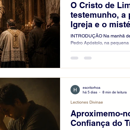
O Cristo de Lim
testemunho, a 
Igreja e o mist
INTRODUÇÃO Na manhã de 30
Pedro Apóstolo, na pequena
Limpias, acolhia uma das c
popular pregada por religio
momento, uma menina de ap
chamou a atenção das pessoa
colocado no retábulo. Segund
os olhos da imagem estavam
escritorhoa
crianças teriam feito a mesm
há 5 dias
8 min de leitura
alguns adulto
Lectiones Divinae
Aproximemo-n
Confiança do T