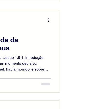
espertar o arrependimento e
ade. Cristo dirige-se aos que
s, sofrem pelas ofensa
da da
eus
e: Josué 1,9 1. Introdução
num momento decisivo.
el, havia morrido, e sobre
 de conduzir o povo através
ida. Diante de inimigos,
es superiores às suas forças,
ncia de dificuldades, mas a
coragem cristã nasce dessa
ulhosa nas própria