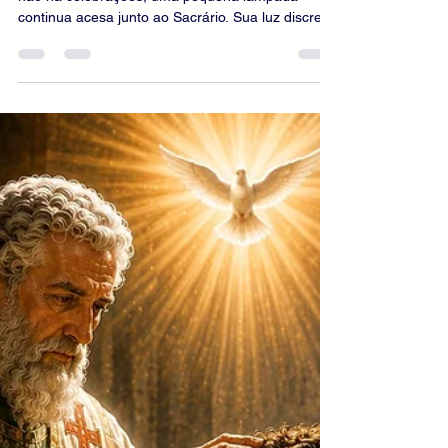
Adoração Eucarística:
permanecer diante do Coração
de Cristo realmente presente
INTRODUÇÃO Em muitas igrejas, mesmo quando
não há celebrações, uma pequena lâmpada
continua acesa junto ao Sacrário. Sua luz discreta
anuncia um mistério imenso: Jesus Cristo
permanece entre nós. A igreja pode estar
silenciosa; os bancos, vazios; as ruas, agitadas.
Contudo, sob as espécies eucarísticas, o Senhor
não é uma lembrança distante nem um símbolo
incapaz de agir. Ele está verdadeiramente
presente, aguardando aqueles que desejam
adorá-lo. A Adoração Eucarística nasce