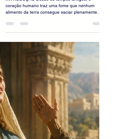
escritorhoa
19 de jun.
11 min de leitura
Reflexões Católicas
A Eucaristia: o Mistério dos
Mistérios e o coração da vida
cristã
INTRODUÇÃO Desde os tempos antigos, o
coração humano traz uma fome que nenhum
alimento da terra consegue saciar plenamente.
Mesmo quando cercado pelos bens deste mundo,
o homem permanece marcado por uma sede de
eternidade, comunhão e vida imperecível. Essa
fome atravessa toda a história da salvação e
encontra sua resposta definitiva em Jesus Cristo.