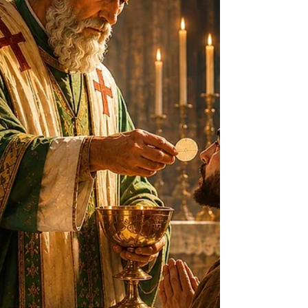
quanto a da videira e dos ramos. “Eu sou a videira
verdadeira, e meu Pai é o agricultor” (Jo 15,1). A
figura é simples, tomada do trabalho cotidiano,
mas abre diante de nós um mistério decisivo: a
existência cristã não nasce apenas da admiração
por Cristo, nem de um esforço moral realizado à
distância. Ela procede de uma união real com Ele