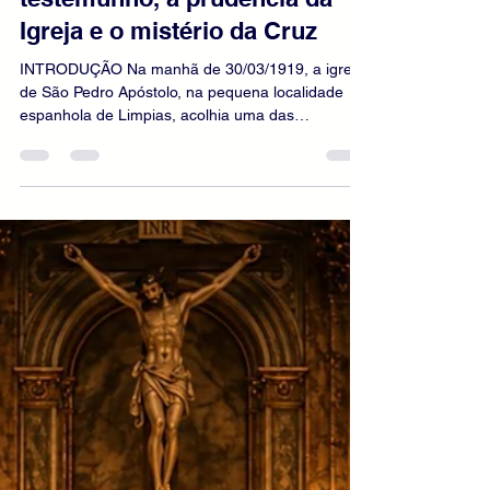
O Cristo de Limpias: entre o
testemunho, a prudência da
Igreja e o mistério da Cruz
INTRODUÇÃO Na manhã de 30/03/1919, a igreja
de São Pedro Apóstolo, na pequena localidade
espanhola de Limpias, acolhia uma das
celebrações de uma missão popular pregada por
religiosos capuchinhos. Em certo momento, uma
menina de aproximadamente doze anos chamou
a atenção das pessoas para o grande crucifixo
colocado no retábulo. Segundo os relatos, ela
afirmou que os olhos da imagem estavam se
fechando. Outras crianças teriam feito a mesma
observação. Mais tarde, alguns adulto