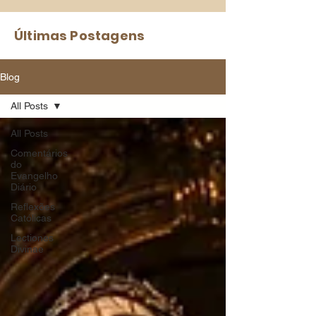
Últimas Postagens
Blog
All Posts
All Posts
Comentários
do
Evangelho
Diário
Reflexões
Católicas
Lectiones
Divinae