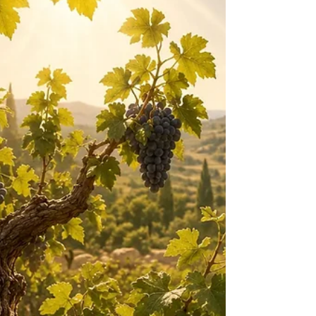
INTRODUÇÃO Depois da Ressurreição do
Senhor, os Apóstolos ainda permaneciam
reunidos à espera. Haviam contemplado o
sepulcro vazio, encontrado o Cristo vivo e
recebido dele a missão de anunciar o Evangelho
a todas as nações. Contudo, antes de partirem,
deveriam acolher a força prometida do alto. No
Cenáculo, unidos em oração com a Virgem Maria,
aguardavam o dom que transformaria seu temor
em coragem apostólica. No dia de Pentecostes, o
Espírito Santo desceu sobre eles. Aquele